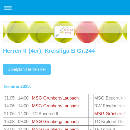
Herren II (4er), Kreisliga B Gr.244
Spielplan Herren 4er
Termine 2026:
31.05.
14:00
MSG Grünberg/Laubach
-
MSG Beuern/Allen
14.06.
14:00
MSG Grünberg/Laubach
-
RW Ebsdorfergrund
21.06.
14:00
TC Annerod II
-
MSG Grünberg/La
16.08.
09:00
MSG Grünberg/Laubach
-
TC Krofdorf-Gleibe
23.08.
14:00
MSG Grünberg/Laubach
-
TF Lohra II