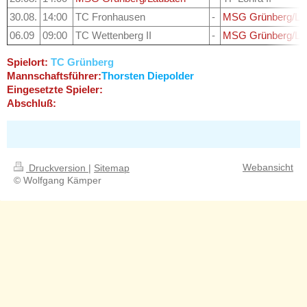
30.08.
14:00
TC Fronhausen
-
MSG Grünberg/La
06.09
09:00
TC Wettenberg II
-
MSG Grünberg/La
Spielort:
TC Grünberg
Mannschaftsführer:
Thorsten Diepolder
Eingesetzte Spieler:
Abschluß:
Webansicht
Druckversion
|
Sitemap
© Wolfgang Kämper