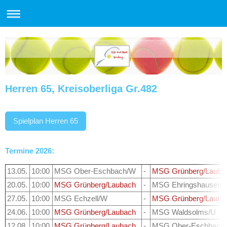
Herren 65, Kreisoberliga Gr.482
Spielplan Herren 65
Termine 2026:
13.05.
10:00
MSG Ober-Eschbach/W
-
MSG Grünberg/Lauba
20.05.
10:00
MSG Grünberg/Laubach
-
MSG Ehringshausen/
27.05.
10:00
MSG Echzell/W
-
MSG Grünberg/Lauba
24.06.
10:00
MSG Grünberg/Laubach
-
MSG Waldsolms/U
12.08.
10:00
MSG Grünberg/Laubach
-
MSG Ober-Eschbach