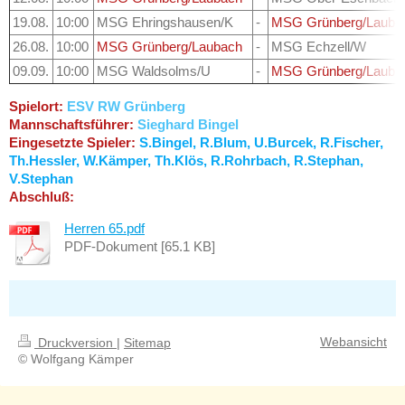
19.08.
10:00
MSG Ehringshausen/K
-
MSG Grünberg/Lauba
26.08.
10:00
MSG Grünberg/Laubach
-
MSG Echzell/W
09.09.
10:00
MSG Waldsolms/U
-
MSG Grünberg/Lauba
Spielort:
ESV RW Grünberg
Mannschaftsführer:
Sieghard Bingel
Eingesetzte Spieler:
S.Bingel, R.Blum, U.Burcek, R.Fischer,
Th.Hessler, W.Kämper, Th.Klös, R.Rohrbach, R.Stephan,
V.Stephan
Abschluß:
Herren 65.pdf
PDF-Dokument [65.1 KB]
Webansicht
Druckversion
|
Sitemap
© Wolfgang Kämper